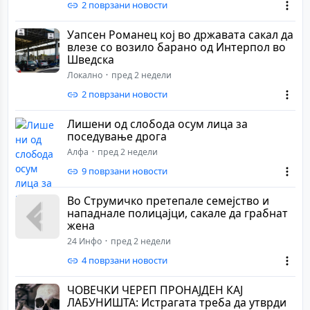
2 поврзани новости
Уапсен Романец кој во државата сакал да
влезе со возило барано од Интерпол во
Шведска
Локално
пред 2 недели
2 поврзани новости
Лишени од слобода осум лица за
поседување дрога
Алфа
пред 2 недели
9 поврзани новости
Во Струмичко претепале семејство и
нападнале полицајци, сакале да грабнат
жена
24 Инфо
пред 2 недели
4 поврзани новости
ЧОВЕЧКИ ЧЕРЕП ПРОНАЈДЕН КАЈ
ЛАБУНИШТА: Истрагата треба да утврди