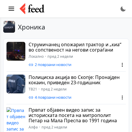
Хроника
Струмичанец опожарил трактор и „киа“
во сопственост на негови сограѓани
Локално
пред 2 недели
2 поврзани новости
Полициска акција во Скопје: Пронајден
кокаин, приведен 23-годишник
ТВ21
пред 2 недели
4 поврзани новости
Првпат објавен видео запис за
историската посета на митрополит
Петар на Мала Преспа во 1991 година
Алфа
пред 2 недели