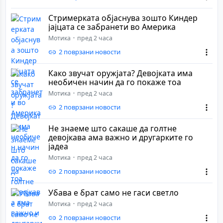
Стримерката објаснува зошто Киндер
јајцата се забранети во Америка
Мотика
пред 2 часа
2 поврзани новости
Како звучат оружјата? Девојката има
необичен начин да го покаже тоа
Мотика
пред 2 часа
2 поврзани новости
Не знаеме што сакаше да голтне
девојкава ама важно и другарките го
јадеа
Мотика
пред 2 часа
2 поврзани новости
Убава е брат само не гаси светло
Мотика
пред 2 часа
2 поврзани новости