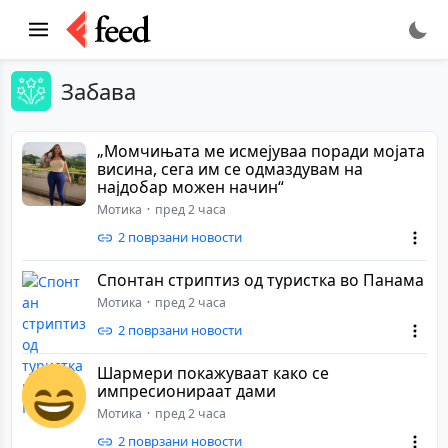
Забава
„Момчињата ме исмејуваа поради мојата
висина, сега им се одмаздувам на
најдобар можен начин“
Мотика
пред 2 часа
2 поврзани новости
Спонтан стриптиз од туристка во Панама
Мотика
пред 2 часа
2 поврзани новости
Шармери покажуваат како се
импресионираат дами
Мотика
пред 2 часа
2 поврзани новости