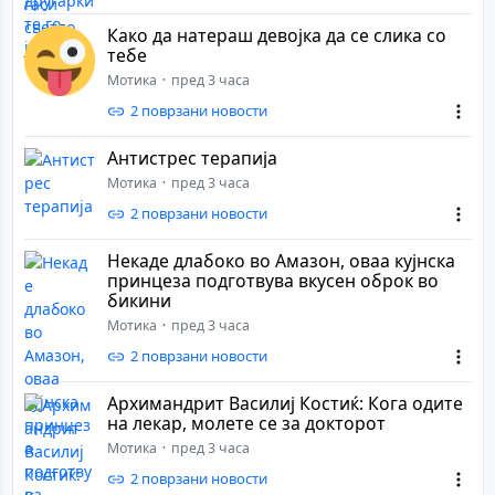
Како да натераш девојка да се слика со
тебе
Мотика
пред 3 часа
2 поврзани новости
Антистрес терапија
Мотика
пред 3 часа
2 поврзани новости
Некаде длабоко во Амазон, оваа кујнска
принцеза подготвува вкусен оброк во
бикини
Мотика
пред 3 часа
2 поврзани новости
Архимандрит Василиј Костиќ: Кога одите
на лекар, молете се за докторот
Мотика
пред 3 часа
2 поврзани новости