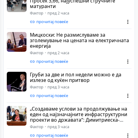
Просек 3,66, најуспешни стручните
матуранти
Фактор
пред 2 часа
прочитај повеќе
Мицкоски: Не размислуваме за
зголемување на цената на електричната
енергија
Фактор
пред 2 часа
прочитај повеќе
Груби за две и пол недели можно е да
излезе од куќен притвор
Фактор
пред 3 часа
прочитај повеќе
„Создаваме услови за продолжување на
еден од најзначајните инфраструктурни
проекти во државата“: Димитриеска-
Кочоска ...
Фактор
пред 3 часа
прочитај повеќе