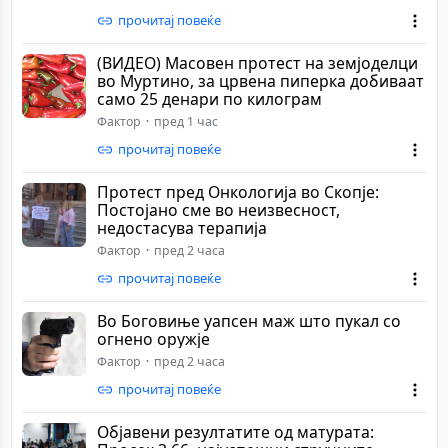
прочитај повеќе
(ВИДЕО) Масовен протест на земјоделци
во Муртино, за црвена пиперка добиваат
само 25 денари по килограм
Фактор
пред 1 час
прочитај повеќе
Протест пред Онкологија во Скопје:
Постојано сме во неизвесност,
недостасува терапија
Фактор
пред 2 часа
прочитај повеќе
Во Боговиње уапсен маж што пукал со
огнено оружје
Фактор
пред 2 часа
прочитај повеќе
Објавени резултатите од матурата: