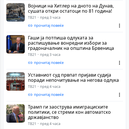
Војници на Хитлер на дното на Дунав,
сушaта откри остатоци по 81 година!
ТВ21
пред 3 часа
прочитај повеќе
Гаши ја потпиша одлуката за
распишување вонредни избори за
градоначалник на општина Брвеница
ТВ21
пред 3 часа
прочитај повеќе
Уставниот суд првпат пријави судија
поради непочитување на негова одлука
ТВ21
пред 4 часа
прочитај повеќе
Трамп ги заострува имиграциските
политики, се стреми кон автоматско
државјанство
ТВ21
пред 4 часа