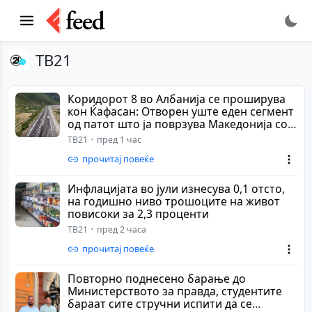
ТВ21
Коридорот 8 во Албанија се проширува
кон Ќафасан: Отворен уште еден сегмент
од патот што ја поврзува Македонија со
Ал...
ТВ21
пред 1 час
прочитај повеќе
Инфлацијата во јули изнесува 0,1 отсто,
на годишно ниво трошоците на живот
повисоки за 2,3 проценти
ТВ21
пред 2 часа
прочитај повеќе
Повторно поднесено барање до
Mинистерството за правда, студентите
бараат сите стручни испити да се