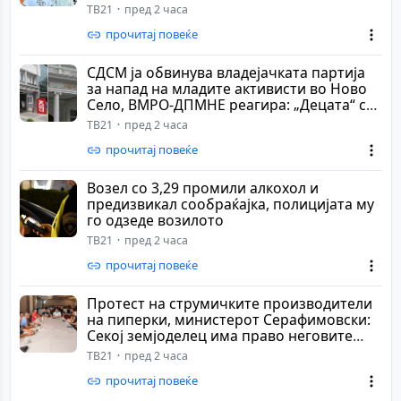
полагаат и на алба...
ТВ21
пред 2 часа
прочитај повеќе
СДСМ ја обвинува владејачката партија
за напад на младите активисти во Ново
Село, ВМРО-ДПМНЕ реагира: „Децата“ се
осу...
ТВ21
пред 2 часа
прочитај повеќе
Возел со 3,29 промили алкохол и
предизвикал сообраќајка, полицијата му
го одзеде возилото
ТВ21
пред 2 часа
прочитај повеќе
Протест на струмичките производители
на пиперки, министерот Серафимовски:
Секој земјоделец има право неговите
аргумен...
ТВ21
пред 2 часа
прочитај повеќе