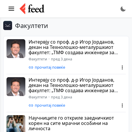
Факултети
Интервју со проф. д-р Игор Јорданов,
декан на Технолошко-металуршкиот
факултет: „ТМФ создава инженери за
иднината пре...
Факултети
пред 3 дена
прочитај повеќе
Интервју со проф. д-р Игор Јорданов,
декан на Технолошко-металуршкиот
факултет: „ТМФ создава инженери за
иднината пре...
Факултети
пред 3 дена
прочитај повеќе
Научниците го откриле заедничкиот
корен на сите мрачни особини на
личноста