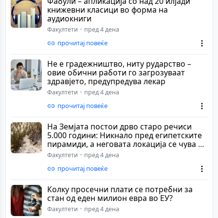
Фабули – апликација со над 20 илјади
книжевни класици во форма на
аудиокниги
Факултети
пред 4 дена
прочитај повеќе
Не е градежништво, ниту рударство –
овие обични работи го загрозуваат
здравјето, предупредува лекар
Факултети
пред 4 дена
прочитај повеќе
На Земјата постои дрво старо речиси
5.000 години: Никнало пред египетските
пирамиди, а неговата локација се чува во
т...
Факултети
пред 4 дена
прочитај повеќе
Колку просечни плати се потребни за
стан од еден милион евра во ЕУ?
Факултети
пред 4 дена