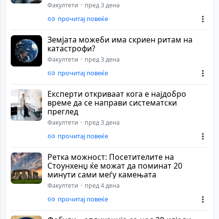
Факултети
пред 3 дена
прочитај повеќе
Земјата можеби има скриен ритам на
катастрофи?
Факултети
пред 3 дена
прочитај повеќе
Експерти откриваат кога е најдобро
време да се направи систематски
преглед
Факултети
пред 3 дена
прочитај повеќе
Ретка можност: Посетителите на
Стоунхенџ ќе можат да поминат 20
минути сами меѓу камењата
Факултети
пред 4 дена
прочитај повеќе