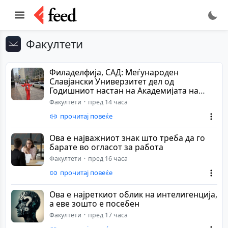
Факултети
Филаделфија, САД: Меѓународен
Славјански Универзитет дел од
Годишниот настан на Академијата на
менаџмент
Факултети
пред 14 часа
прочитај повеќе
Ова е најважниот знак што треба да го
барате во огласот за работа
Факултети
пред 16 часа
прочитај повеќе
Ова е најреткиот облик на интелигенција,
а еве зошто е посебен
Факултети
пред 17 часа