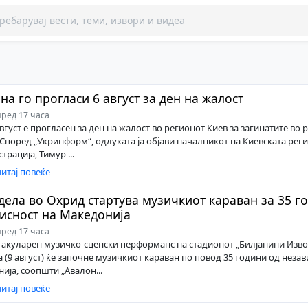
на го прогласи 6 август за ден на жалост
ред 17 часа
вгуст е прогласен за ден на жалост во регионот Киев за загинатите во 
 Според „Укринформ“, одлуката ја објави началникот на Киевската рег
рација, Тимур ...
итај повеќе
дела во Охрид стартува музичкиот караван за 35 г
исност на Македонија
ред 17 часа
такуларен музичко-сценски перформанс на стадионот „Билјанини Изво
а (9 август) ќе започне музичкиот караван по повод 35 години од незав
ија, соопшти „Авалон...
итај повеќе