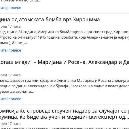
итај повеќе
дина од атомската бомба врз Хирошима
ред 17 часа
ред точно 81 година, Америка го бомбардира јапонскиот град Хироши
трото на 6-ти август 1945 година, бомбата, која Американците ја нареку
мче), беше „...
итај повеќе
когаш млади” – Маријана и Росана, Александар и Д
ред 17 часа
ќе од дваесет години, сестрите близначки Маријана и Росана снимија 
Заедно со Дац и Александар ја објавија „Засекогаш млади“ и велат дека
ваат да ѕвонат, а...
итај повеќе
омисија ќе спроведе стручен надзор за случајот со
румица, ќе биде вклучен и медицински експерт од..
ред 17 часа
от санитарен и здравствен инспекторат изврши вонредни инспекциск