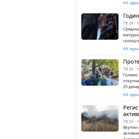
проч
Годин
ТВ 24
п
Среднош
матурск
соопшти
проч
Проте
ТВ 24
п
Големо 
откупна
25 денар
проч
Регис
актив
ТВ 24
п
Вкупно 
активни
Активни