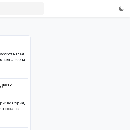
рускиот напад
ионална воена
одини
ри“ во Охрид,
исноста на