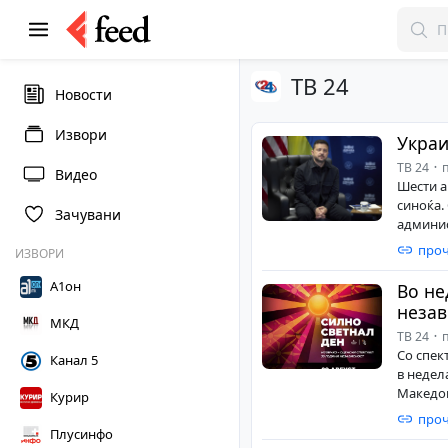
ТВ 24
Новости
Извори
Украи
ТВ 24
п
Видео
Шести а
синоќа.
Зачувани
админист
проч
ИЗВОРИ
А1он
Во не
незав
МКД
ТВ 24
п
Со спек
Канал 5
в недел
Македон
Курир
проч
Плусинфо