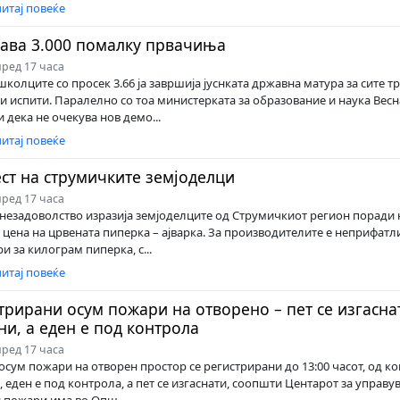
итај повеќе
ава 3.000 помалку првачиња
ред 17 часа
колците со просек 3.66 ја завршија јуснката државна матура за сите т
и испити. Паралелно со тоа министерката за образование и наука Весн
 дека не очекува нов демо...
итај повеќе
ст на струмичките земјоделци
ред 17 часа
незадоволство изразија земјоделците од Струмичкиот регион поради 
 цена на црвената пиперка – ајварка. За производителите е неприфатл
и за килограм пиперка, с...
итај повеќе
трирани осум пожари на отворено – пет се изгаснат
ни, а еден е под контрола
ред 17 часа
осум пожари на отворен простор се регистрирани до 13:00 часот, од ко
, еден е под контрола, а пет се изгаснати, соопшти Центарот за управу
 пожари има во Опш...