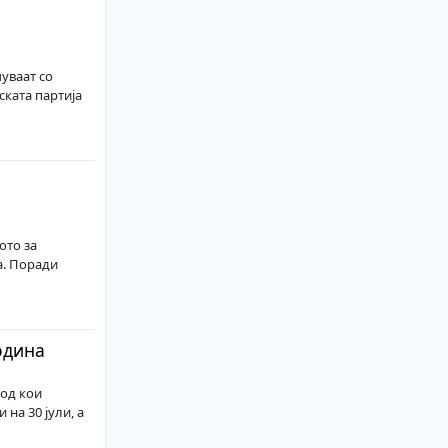
уваат со
ката партија
ото за
а. Поради
одина
 од кои
на 30 јули, а