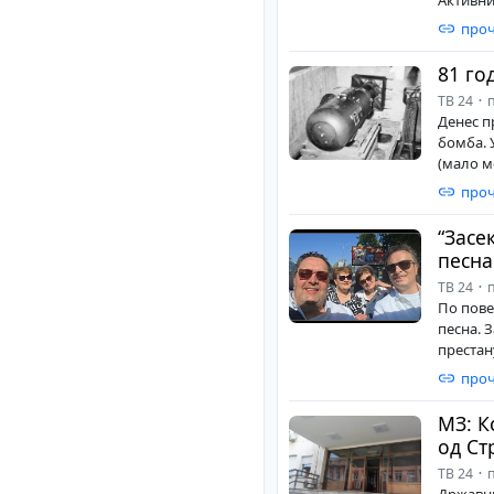
проч
81 го
ТВ 24
п
Денес п
бомба. У
(мало мо
проч
“Засе
песна
ТВ 24
п
По пове
песна. 
престану
проч
МЗ: К
од Ст
ТВ 24
п
Државни