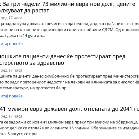
 За три недели 73 милиони евра нов долг, цените
лжуваат да растат
ред 17 часа
 ја задолжува државата речиси секоја недела, додека граѓаните се сооч
и цени на основните производи и горивата, обвини СДСМ. Од опозицис
ат дека на 14 јули др...
итај повеќе
ошките пациенти денес ќе протестираат пред
терството за здравство
ред 17 часа
ките пациенти денес симболично ќе протестираат пред Министерств
во поради повторениот недостиг на лекови на Клиниката за онкологиј
 температури, на протестот ќе пр...
итај повеќе
41 милион евра државен долг, отплатата до 2041 г
ред 17 часа
а се задолжи со нови 41 милион евра преку три емисии на обврзници,
миот дел ќе се отплаќа во следните 15 години. Обврзниците се издадени 
ка, 5 август, се при...