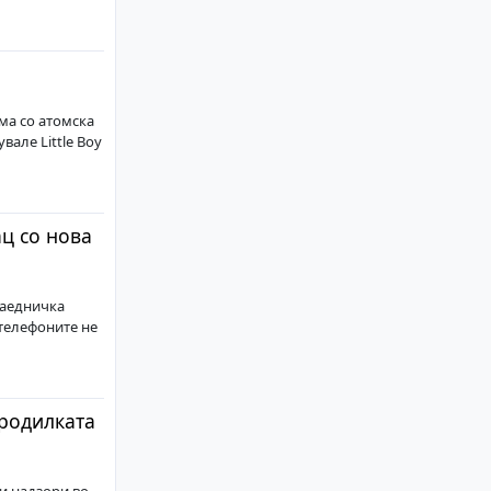
ма со атомска
вале Little Boy
ац со нова
заедничка
 телефоните не
 родилката
.
и надзори во