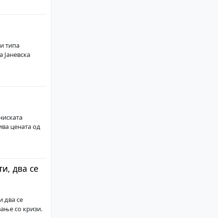
ри типа
а Јаневска
ниската
ива цената од
и, два се
и два се
вање со кризи.