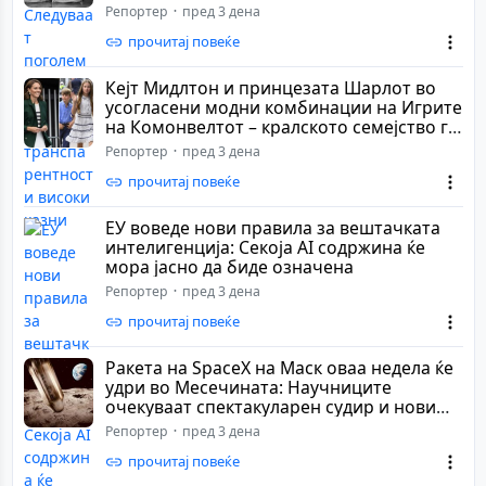
Репортер
пред 3 дена
прочитај повеќе
Кејт Мидлтон и принцезата Шарлот во
усогласени модни комбинации на Игрите
на Комонвелтот – кралското семејство го
при...
Репортер
пред 3 дена
прочитај повеќе
ЕУ воведе нови правила за вештачката
интелигенција: Секоја AI содржина ќе
мора јасно да биде означена
Репортер
пред 3 дена
прочитај повеќе
Ракета на SpaceX на Маск оваа недела ќе
удри во Месечината: Научниците
очекуваат спектакуларен судир и нови
сознанија
Репортер
пред 3 дена
прочитај повеќе