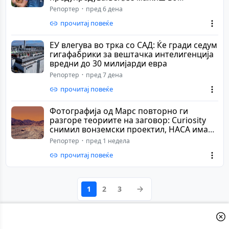
погрешно семеј...
Репортер
пред 6 дена
прочитај повеќе
ЕУ влегува во трка со САД: Ќе гради седум
гигафабрики за вештачка интелигенција
вредни до 30 милијарди евра
Репортер
пред 7 дена
прочитај повеќе
Фотографија од Марс повторно ги
разгоре теориите на заговор: Curiosity
снимил вонземски проектил, НАСА има
поинакво о...
Репортер
пред 1 недела
прочитај повеќе
Posts
1
2
3
pagination