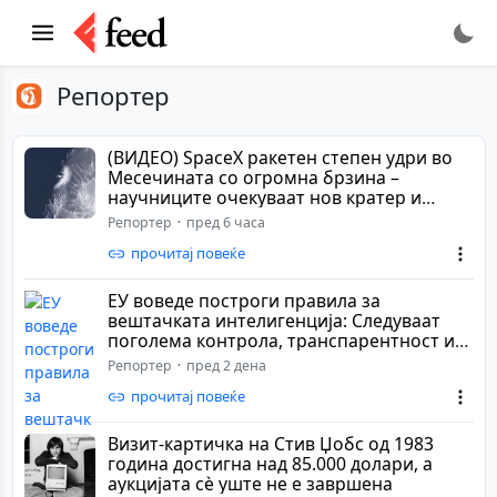
Репортер
(ВИДЕО) SpaceX ракетен степен удри во
Месечината со огромна брзина –
научниците очекуваат нов кратер и
важни сознанија
Репортер
пред 6 часа
прочитај повеќе
ЕУ воведе построги правила за
вештачката интелигенција: Следуваат
поголема контрола, транспарентност и
високи казни
Репортер
пред 2 дена
прочитај повеќе
Визит-картичка на Стив Џобс од 1983
година достигна над 85.000 долари, а
аукцијата сè уште не е завршена