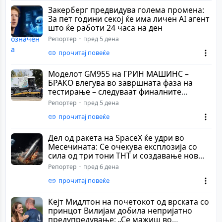
Закерберг предвидува голема промена:
За пет години секој ќе има личен AI агент
што ќе работи 24 часа на ден
Репортер
пред 5 дена
прочитај повеќе
Моделот GM955 на ГРИН МАШИНС –
БРАКО влегува во завршната фаза на
тестирање – следуваат финалните
проверки во TÜV SÜD...
Репортер
пред 5 дена
прочитај повеќе
Дел од ракета на SpaceX ќе удри во
Месечината: Се очекува експлозија со
сила од три тони ТНТ и создавање нов
кратер
Репортер
пред 6 дена
прочитај повеќе
Кејт Мидлтон на почетокот од врската со
принцот Вилијам добила непријатно
предупредување: „Се мажиш во