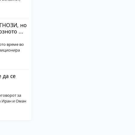
ГНОЗИ, но
зното ...
ото време во
озиционира
да се
оговорот за
а Иран и Оман