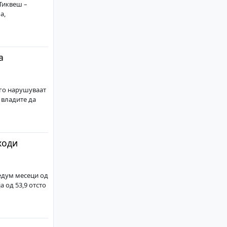
Тиквеш –
а,
а
 го нарушуваат
 владите да
ходи
едум месеци од
 од 53,9 отсто