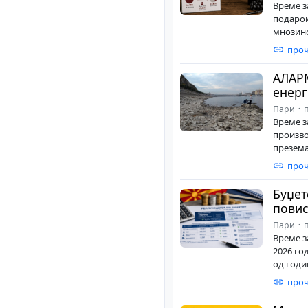
Време з
подарок
мнозинс
проч
АЛАР
енерг
Пари
п
Време з
произво
презема
проч
Буџет
повис
Пари
п
Време з
2026 го
од годи
проч