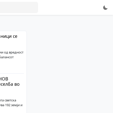
ници се
ии од вредност
балансот
 НОВ
еселба во
та светска
ва 192 земји и