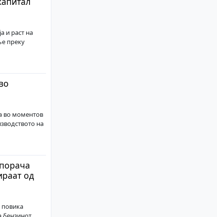
капитал
 и раст на
ње преку
во
а во моментов
изводството на
 порача
ираат од
 повика
 бензинот,