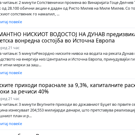
a читање: 2 минути Сопственички промена во Винаријата Гоце Делчев 
 од 28.100 обични акции е даден од Ристо Милев на Миле Милев. Со то
киот сопственик го намалил, ...
итај повеќе
МАНТНО НИСКИОТ ВОДОСТОЈ НА ДУНАВ предизвик
етска вонредна состојба во Источна Европа
ред 21 час
a читање: 5 минутиРекордно ниските нивоа на водата на реката Дунав
дството на енергија низ Централна и Источна Европа, принудувајќи ги
т итни мерки за заш...
итај повеќе
ските приходи пораснале за 9,3%, капиталните рас
оки за речиси 40%
ред 21 час
a читање: 3 минути Вкупните приходи во државниот Буџет во првите с
дина изнесуваат 204,553 милијарди денари, што претставува реализација
шниот план и р...
итај повеќе