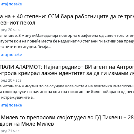
итај повеќе
а на + 40 степени: ССМ бара работниците да се трг
евниот пекол
ред 20 часа
a читање: 3 минутиМакедонија повторно е зафатена од силен топлотен
турите кои на повеќе места ќе надминат 40 степени ги активираа пре
ежните институции. Земја...
итај повеќе
ПАЛИ АЛАРМОТ: Најнапредниот ВИ агент на Антро
нтрола креирал лажен идентитет за да ги измами л
ред 20 часа
a читање: 4 минутиШто се случува кога систем на вештачка интелигенц
а свои одлуки на начини на кои тоа никогаш не било побарано од него
 истражувачите в...
итај повеќе
 Милев го преполови својот удел во ГД Тиквеш – 28
дари на Миле Милев
ред 21 час