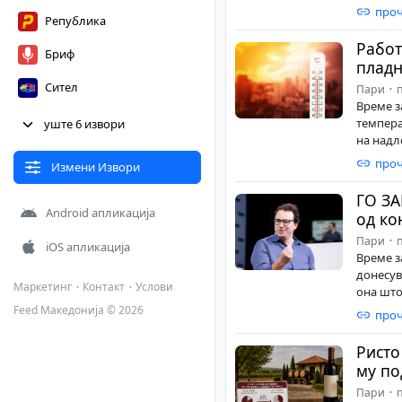
проч
Република
Работ
Бриф
пладн
Сител
Пари
п
Време з
Нова Македонија
темпера
уште 6 извори
на надл
Либертас
проч
Измени Извори
Лидер
ГО ЗА
Android апликација
од ко
Макфакс
Пари
п
iOS апликација
Нетпрес
Време з
донесув
Civil Media
Маркетинг
Контакт
Услови
она што
Feed Македонија © 2026
проч
Ристо
му по
Пари
п