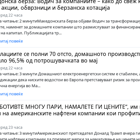
онска берза: Водич за компаниите – како до свеж 
 акции, обврзници и берзанска котација
ред 22 часа
a читање: 2 минутиМакедонската берза објави Водич за трансформација
те, наменет за домашните компании што размислуваат за финансира
на капитал. Публикацијата тр...
итај повеќе
лациите се полни 70 отсто, домашното производст
ло 96,5% од потрошувачката во мај
ред 22 часа
a читање: 3 минути Домашниот електроенергетски систем е стабилен, 
дикации дека ниските водостои во Европа претставуваат ризик за про
на енергија во Ма...
итај повеќе
БОТИВТЕ МНОГУ ПАРИ, НАМАЛЕТЕ ГИ ЦЕНИТЕ“, им
 на американските нафтени компании кои профит
ред 23 часа
a читање: 3 минутиАмериканскиот претседател Доналд Трамп вчера ги
те нафтени компании да преземат мерки за намалување на цените на