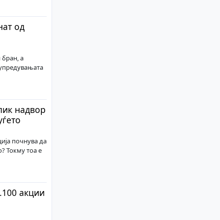
нат од
 бран, а
дупредувањата
пик надвор
уѓето
ија почнува да
? Токму тоа е
.100 акции