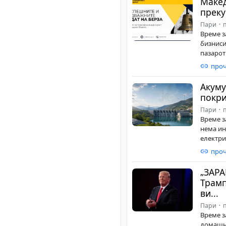
Макед
преку
Пари
п
Време з
бизниси
пазарот 
проч
Акуму
покри
Пари
п
Време з
нема ин
електрич
проч
„ЗАРА
Трамп
ви...
Пари
п
Време з
домашни