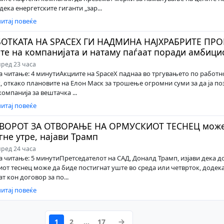
дека енергетските гиганти „зар...
итај повеќе
БОТКАТА НА SPACEX ГИ НАДМИНА НАЈХРАБРИТЕ ПРО
те на компанијата и натаму паѓаат поради амбицио
ред 23 часа
a читање: 4 минутиАкциите на SpaceX паднаа во тргувањето по работн
, откако плановите на Елон Маск за трошење огромни суми за да ја п
компанија за вештачка ...
итај повеќе
ВОРОТ ЗА ОТВОРАЊЕ НА ОРМУСКИОТ ТЕСНЕЦ може 
гне утре, најави Трамп
ред 24 часа
a читање: 5 минутиПретседателот на САД, Доналд Трамп, изјави дека д
от теснец може да биде постигнат уште во среда или четврток, додек
т кон договор за по...
итај повеќе
1
2
…
17