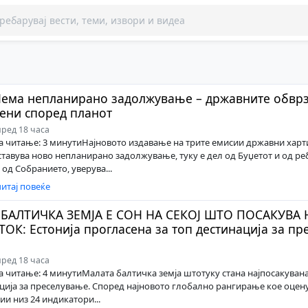
ема непланирано задолжување – државните обврз
ени според планот
ред 18 часа
a читање: 3 минутиНајновото издавање на трите емисии државни харт
ставува ново непланирано задолжување, туку е дел од Буџетот и од ре
 од Собранието, уверува...
итај повеќе
 БАЛТИЧКА ЗЕМЈА Е СОН НА СЕКОЈ ШТО ПОСАКУВА
ОК: Естонија прогласена за топ дестинација за пр
ред 18 часа
a читање: 4 минутиМалата балтичка земја штотуку стана најпосакувана
ција за преселување. Според најновото глобално рангирање кое оцену
ии низ 24 индикатори...