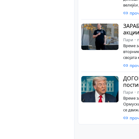
велејќи 
проч
ЗАРА
акции
Пари
п
Време з
вторник
својата 
проч
ДОГО
пости
Пари
п
Време з
Ормуски
се движа
проч
Posts