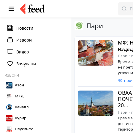
Пари
Новости
Извори
МФ: Н
издад
Видео
Пари
п
Време з
Зачувани
не прет
усвоени
ИЗВОРИ
проч
А1он
ОВАА
МКД
ПОЧЕТ
20...
Канал 5
Пари
п
Време з
Курир
дестина
Плусинфо
територ