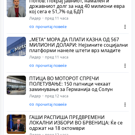
Попов: Покрај јавниот, намален и
државниот долг за над 40 милиони евра
кој сега е 51,7% од БДП
Лидер
пред 11 часа
прочитај повеќе
„МЕТА“ МОРА ДА ПЛАТИ КАЗНА ОД 567
МИЛИОНИ ДОЛАРИ: Нејзините социјални
платформи нанеле штети врз младите
Лидер
пред 11 часа
прочитај повеќе
ПТИЦА ВО МОТОРОТ СПРЕЧИ
ПОЛЕТУВАЊЕ: 150 патници чекаат
заминување за Германија од Солун
Лидер
пред 12 часа
прочитај повеќе
ГАШИ РАСПИША ПРЕДВРЕМЕНИ
ЛОКАЛНИ ИЗБОРИ ВО БРВЕНИЦА: Ќе се
одржат на 18 октомври
Лидер
пред 12 часа