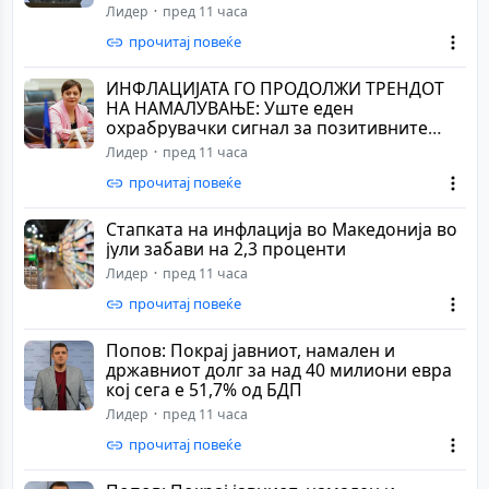
Лидер
пред 11 часа
прочитај повеќе
ИНФЛАЦИЈАТА ГО ПРОДОЛЖИ ТРЕНДОТ
НА НАМАЛУВАЊЕ: Уште еден
охрабрувачки сигнал за позитивните
движења во економијата, и...
Лидер
пред 11 часа
прочитај повеќе
Стапката на инфлација во Македонија во
јули забави на 2,3 проценти
Лидер
пред 11 часа
прочитај повеќе
Попов: Покрај јавниот, намален и
државниот долг за над 40 милиони евра
кој сега е 51,7% од БДП
Лидер
пред 11 часа
прочитај повеќе