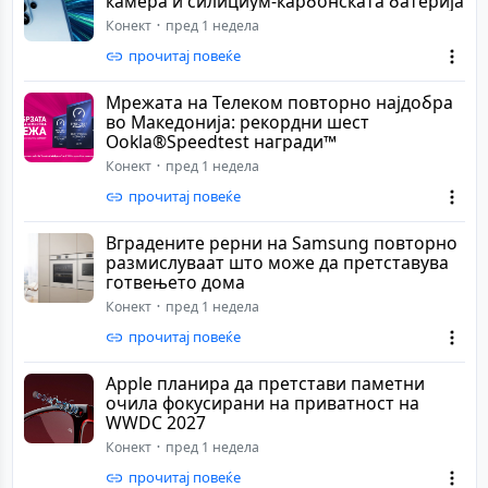
камера и силициум-карбонската батерија
Конект
пред 1 недела
прочитај повеќе
Мрежата на Телеком повторно најдобра
во Македонија: рекордни шест
Ookla®Speedtest награди™
Конект
пред 1 недела
прочитај повеќе
Вградените рерни на Samsung повторно
размислуваат што може да претставува
готвењето дома
Конект
пред 1 недела
прочитај повеќе
Apple планира да претстави паметни
очила фокусирани на приватност на
WWDC 2027
Конект
пред 1 недела
прочитај повеќе