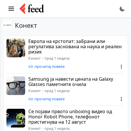
Конект
Европа на крстопат: забрани или
регулатива заснована на наука и реален
ризик
Конект
пред 1 недела
прочитај повеќе
Samsung ја навести цената на Galaxy
Glasses паметните очила
Конект
пред 1 недела
прочитај повеќе
Се појави првото unboxing видео од
Honor Robot Phone, телефонот
пристигнува на 12 август
Конект
пред 1 недела