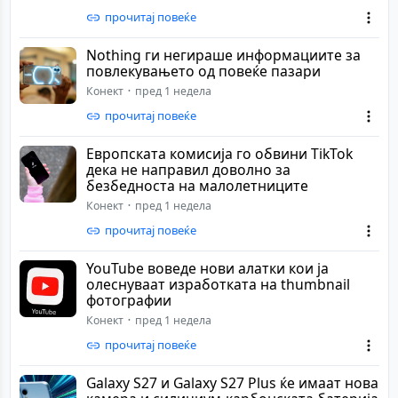
прочитај повеќе
Nothing ги негираше информациите за
повлекувањето од повеќе пазари
Конект
пред 1 недела
прочитај повеќе
Европската комисија го обвини TikTok
дека не направил доволно за
безбедноста на малолетниците
Конект
пред 1 недела
прочитај повеќе
YouTube воведе нови алатки кои ја
олеснуваат изработката на thumbnail
фотографии
Конект
пред 1 недела
прочитај повеќе
Galaxy S27 и Galaxy S27 Plus ќе имаат нова