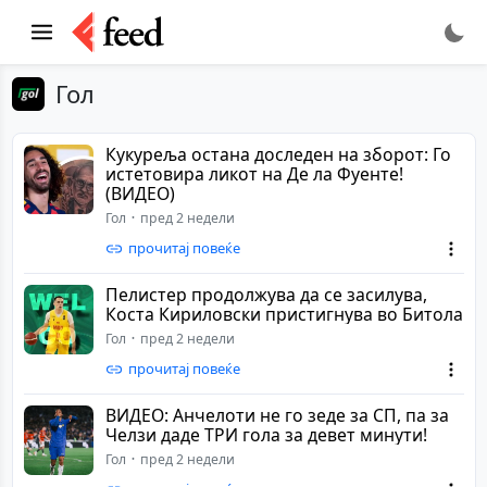
Гол
Кукуреља остана доследен на зборот: Го
истетовира ликот на Де ла Фуенте!
(ВИДЕО)
Гол
пред 2 недели
прочитај повеќе
Пелистер продолжува да се засилува,
Коста Кириловски пристигнува во Битола
Гол
пред 2 недели
прочитај повеќе
ВИДЕО: Анчелоти не го зеде за СП, па за
Челзи даде ТРИ гола за девет минути!
Гол
пред 2 недели