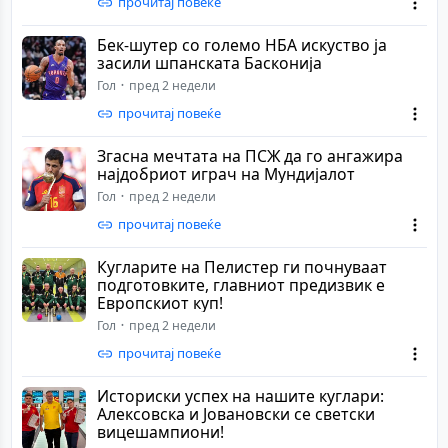
прочитај повеќе
Бек-шутер со големо НБА искуство ја
засили шпанската Басконија
Гол
пред 2 недели
прочитај повеќе
Згасна мечтата на ПСЖ да го ангажира
најдобриот играч на Мундијалот
Гол
пред 2 недели
прочитај повеќе
Кугларите на Пелистер ги почнуваат
подготовките, главниот предизвик е
Европскиот куп!
Гол
пред 2 недели
прочитај повеќе
Историски успех на нашите куглари:
Алексовска и Јовановски се светски
вицешампиони!