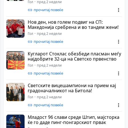
Гол
пред 2 недели
прочитај повеќе
Нов ден, нов голем подвиг на СП:
Македонија сребрена и во тандем жени!
Гол
пред 2 недели
прочитај повеќе
Кугларот Стоклас обезбеди пласман меѓу
најдобрите 32-ца на Светско првенство
Гол
пред 2 недели
прочитај повеќе
Светските вицешампиони на прием кај
градоначалникот на Битола!
Гол
пред 2 недели
прочитај повеќе
Младост 96 слави среде Штип, мајсторка
ќе го даде пинг-понгарскиот првак