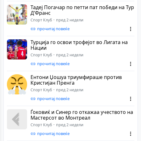
Тадеј Погачар по петти пат победи на Тур
Д’Франс
Спорт Клуб
пред 2 недели
прочитај повеќе
Турција го освои трофејот во Лигата на
Нации
Спорт Клуб
пред 2 недели
прочитај повеќе
Ентони Џошуа триумфираше против
Кристијан Пренга
Спорт Клуб
пред 2 недели
прочитај повеќе
Ѓоковиќ и Синер го откажаа учеството на
Мастерсот во Монтреал
Спорт Клуб
пред 2 недели
прочитај повеќе