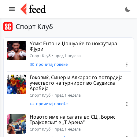
Спорт Клуб
Усик: Ентони Џошуа ќе го нокаутира
Фјури
Спорт Клуб
пред 1 недела
прочитај повеќе
Ѓоковиќ, Синер и Алкарас го потврдија
учеството на турнирот во Саудиска
Арабија
Спорт Клуб
пред 1 недела
прочитај повеќе
Новото име на салата во СЦ „Борис
Трајковски“ е „Т Арена“
Спорт Клуб
пред 1 недела