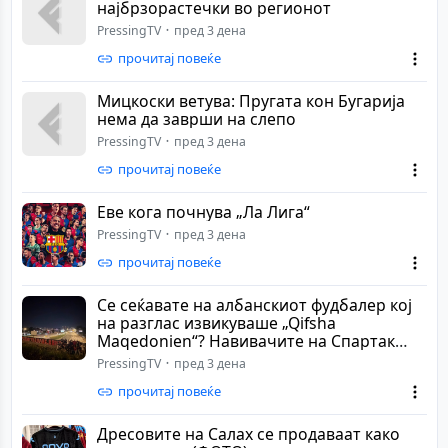
најбрзорастечки во регионот
PressingTV
пред 3 дена
прочитај повеќе
Mицкоски ветува: Пругата кон Бугарија
нема да заврши на слепо
PressingTV
пред 3 дена
прочитај повеќе
Еве кога почнува „Ла Лига“
PressingTV
пред 3 дена
прочитај повеќе
Се сеќавате на албанскиот фудбалер кој
на разглас извикуваше „Qifsha
Maqedonien“? Навивачите на Спартак
Москва не го ...
PressingTV
пред 3 дена
прочитај повеќе
Дресовите на Салах се продаваат како