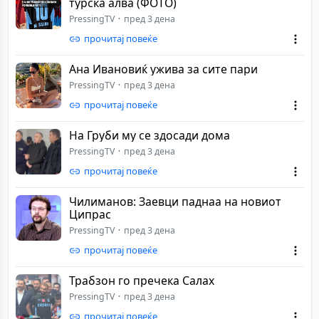
турска алва (ФОТО)
PressingTV
пред 3 дена
прочитај повеќе
Ана Ивановиќ ужива за сите пари
PressingTV
пред 3 дена
прочитај повеќе
На Груби му се здосади дома
PressingTV
пред 3 дена
прочитај повеќе
Чилиманов: Заевци паднаа на новиот
Ципрас
PressingTV
пред 3 дена
прочитај повеќе
Трабзон го пречека Салах
PressingTV
пред 3 дена
прочитај повеќе