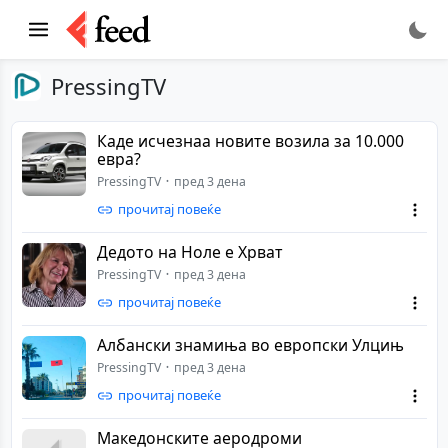
PressingTV
Каде исчезнаа новите возила за 10.000
евра?
PressingTV
пред 3 дена
прочитај повеќе
Дедото на Ноле е Хрват
PressingTV
пред 3 дена
прочитај повеќе
Aлбански знамиња во европски Улцињ
PressingTV
пред 3 дена
прочитај повеќе
Maкедонските аеродроми