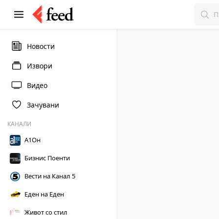
Новости
Извори
Видео
Зачувани
КАНАЛИ
А1Он
Бизнис Поенти
Вести на Канал 5
Еден на Еден
Живот со стил