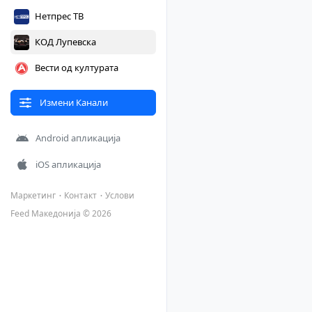
Нетпрес ТВ
КОД Лупевска
Вести од културата
Измени Канали
Android апликација
iOS апликација
Маркетинг
Контакт
Услови
Feed Македонија © 2026